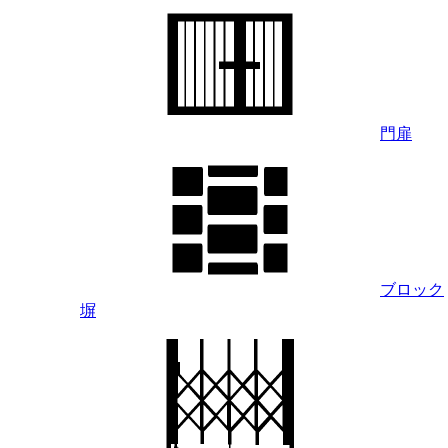
門扉
ブロック
塀