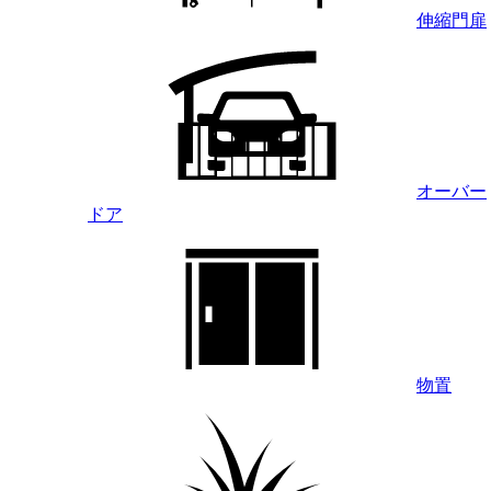
伸縮門扉
オーバー
ドア
物置