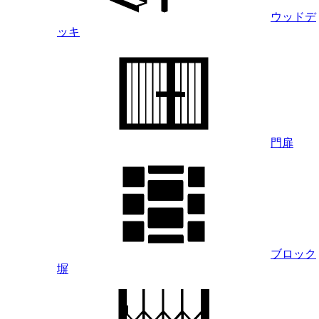
ウッドデ
ッキ
門扉
ブロック
塀