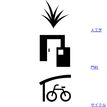
人工芝
門柱
サイクル