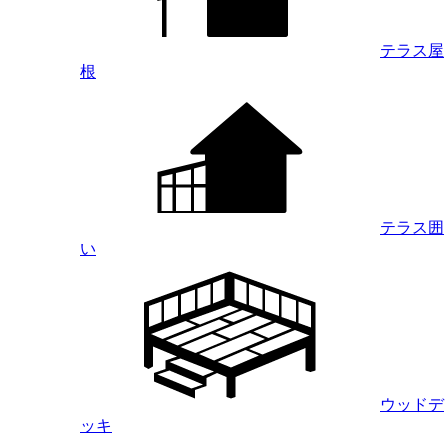
テラス屋
根
テラス囲
い
ウッドデ
ッキ