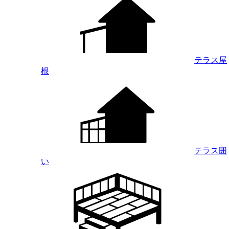
テラス屋
根
テラス囲
い