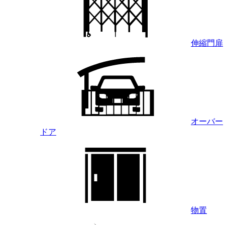
伸縮門扉
オーバー
ドア
物置