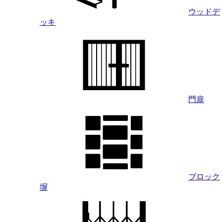
ウッドデ
ッキ
門扉
ブロック
塀