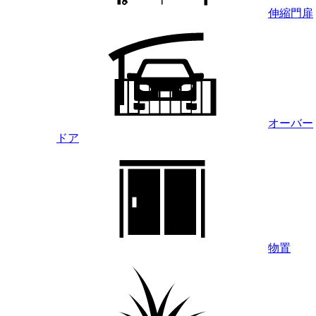
伸縮門扉
オーバー
ドア
物置