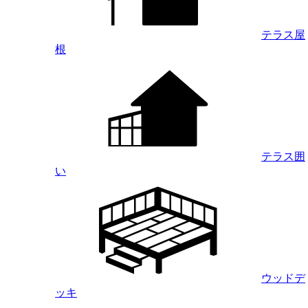
テラス屋
根
テラス囲
い
ウッドデ
ッキ