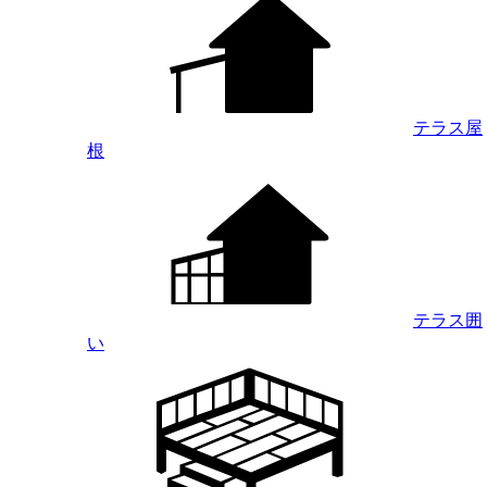
テラス屋
根
テラス囲
い