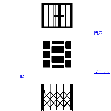
門扉
ブロック
塀