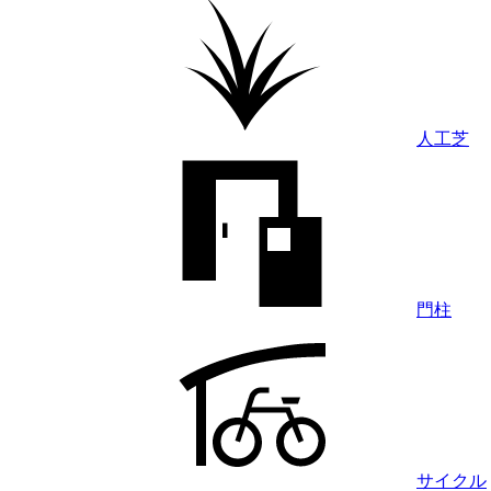
人工芝
門柱
サイクル