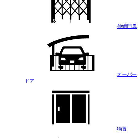
伸縮門扉
オーバー
ドア
物置