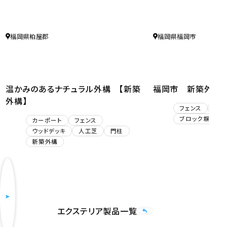
福岡県粕屋郡
福岡県福岡市
温かみのあるナチュラル外構 【新築
福岡市 新築外構
外構】
フェンス
タイ
ブロック塀
カーポート
フェンス
ウッドデッキ
人工芝
門柱
新築外構
エクステリア製品一覧