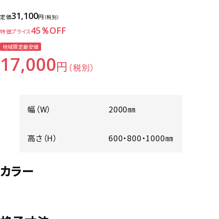
31,100
定価
円
（税別）
45％OFF
特価プライス
地域限定最安値
17,000
円
（税別）
幅（W）
2000㎜
高さ（H）
600・800・1000㎜
カラー