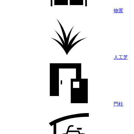
物置
人工芝
門柱