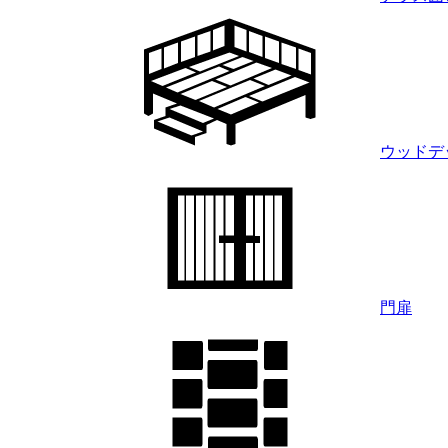
ウッドデ
門扉