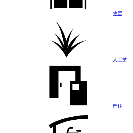
物置
人工芝
門柱