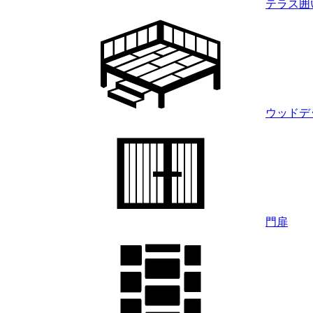
テラス囲
ウッドデ
門扉