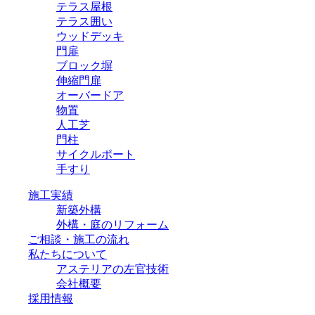
テラス屋根
テラス囲い
ウッドデッキ
門扉
ブロック塀
伸縮門扉
オーバードア
物置
人工芝
門柱
サイクルポート
手すり
施工実績
新築外構
外構・庭のリフォーム
ご相談・施工の流れ
私たちについて
アステリアの左官技術
会社概要
採用情報