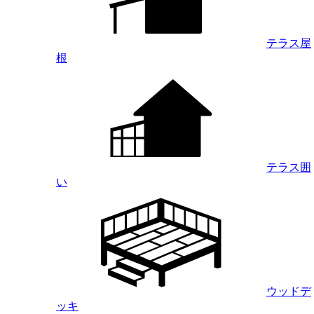
テラス屋
根
テラス囲
い
ウッドデ
ッキ