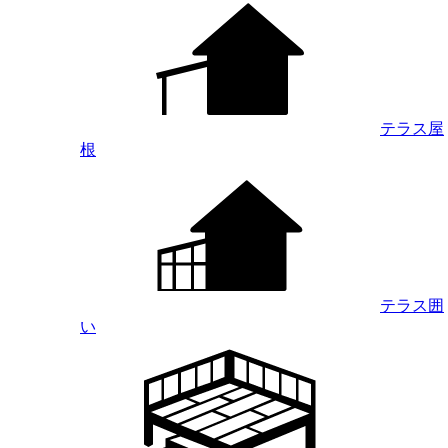
テラス屋
根
テラス囲
い