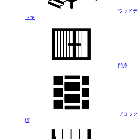
ウッドデ
ッキ
門扉
ブロック
塀