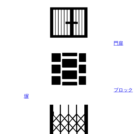
門扉
ブロック
塀