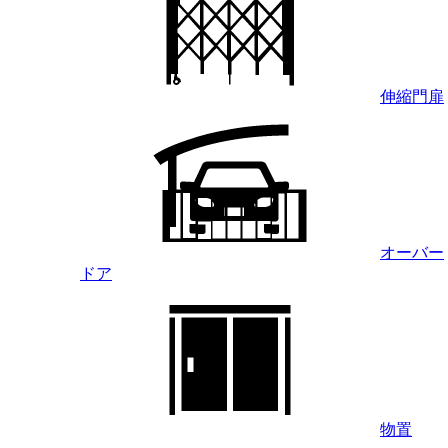
伸縮門扉
オーバー
ドア
物置