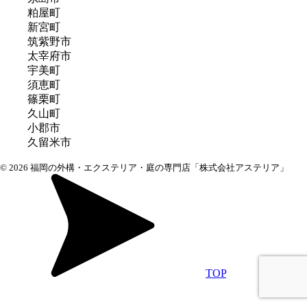
粕屋町
新宮町
筑紫野市
太宰府市
宇美町
須恵町
篠栗町
久山町
小郡市
久留米市
© 2026 福岡の外構・エクステリア・庭の専門店「株式会社アステリア」
TOP