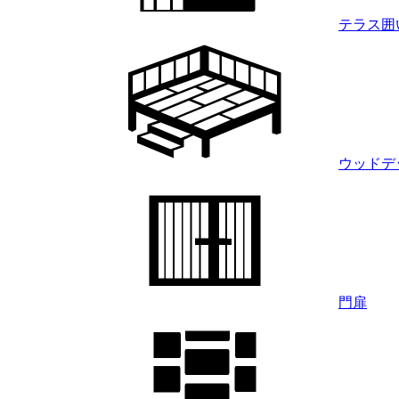
テラス囲
ウッドデ
門扉