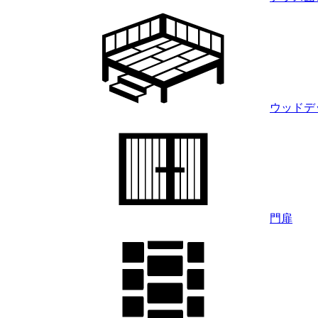
ウッドデ
門扉