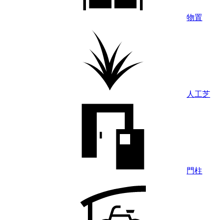
物置
人工芝
門柱