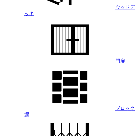
ウッドデ
ッキ
門扉
ブロック
塀