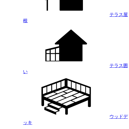
テラス屋
根
テラス囲
い
ウッドデ
ッキ