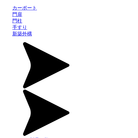
カーポート
門扉
門柱
手すり
新築外構