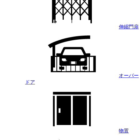
伸縮門扉
オーバー
ドア
物置