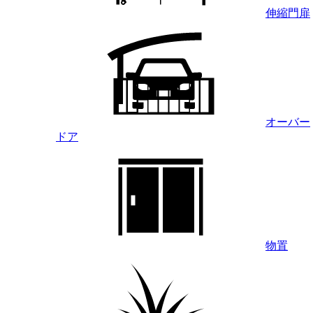
伸縮門扉
オーバー
ドア
物置