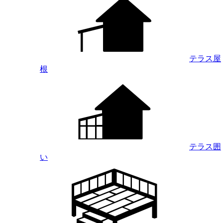
テラス屋
根
テラス囲
い