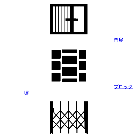
門扉
ブロック
塀