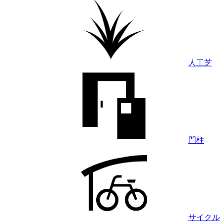
人工芝
門柱
サイクル