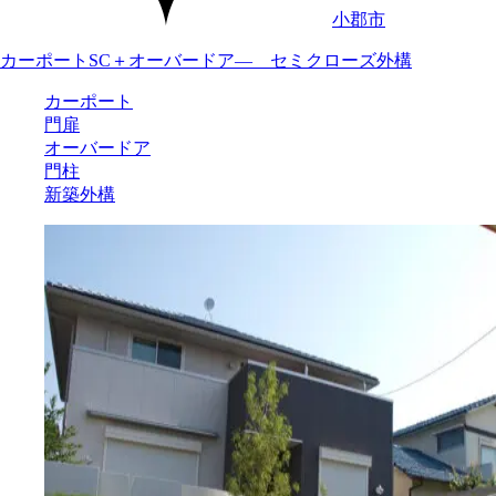
小郡市
カーポートSC＋オーバードア― セミクローズ外構
カーポート
門扉
オーバードア
門柱
新築外構