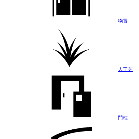
物置
人工芝
門柱