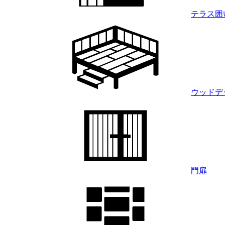
テラス囲
ウッドデ
門扉