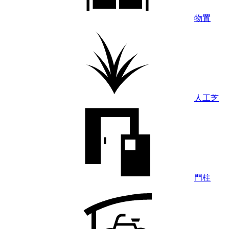
物置
人工芝
門柱