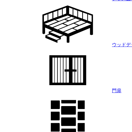
ウッドデ
門扉