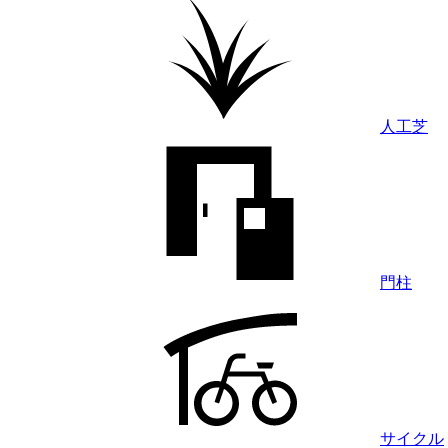
人工芝
門柱
サイクル