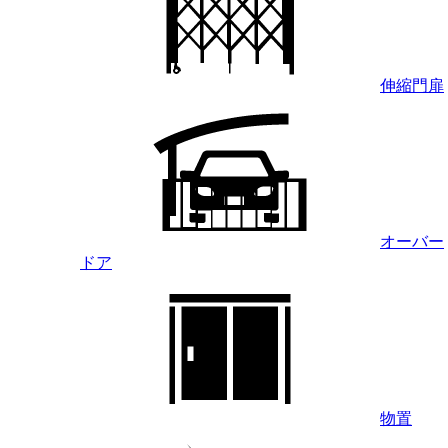
伸縮門扉
オーバー
ドア
物置