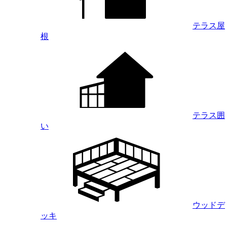
テラス屋
根
テラス囲
い
ウッドデ
ッキ