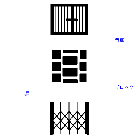
門扉
ブロック
塀