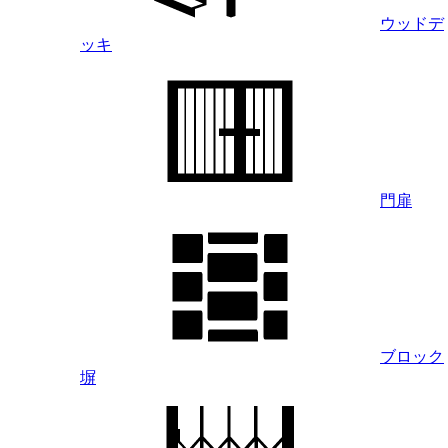
ウッドデ
ッキ
門扉
ブロック
塀