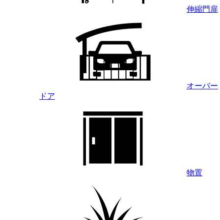
伸縮門扉
オーバー
ドア
物置