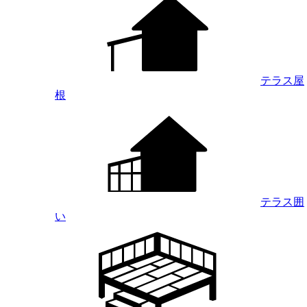
テラス屋
根
テラス囲
い