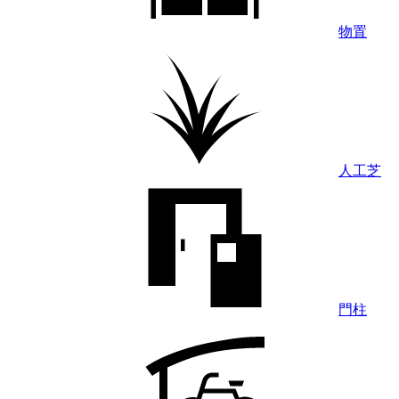
物置
人工芝
門柱