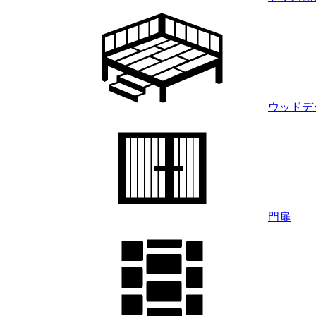
ウッドデ
門扉