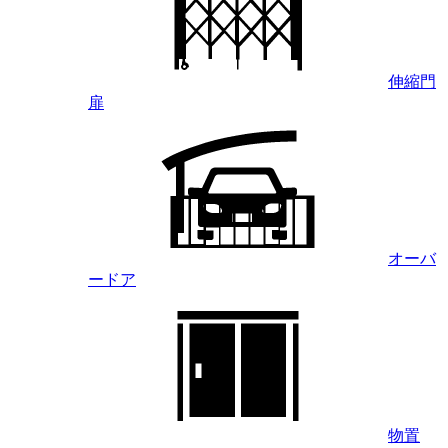
伸縮門
扉
オーバ
ードア
物置