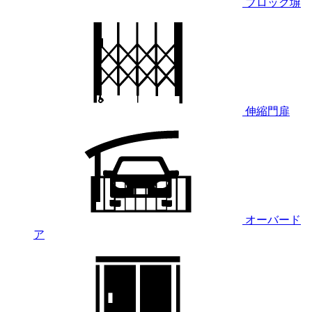
ブロック塀
伸縮門扉
オーバード
ア