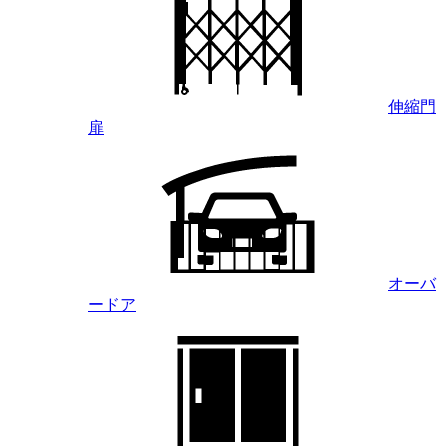
伸縮門
扉
オーバ
ードア