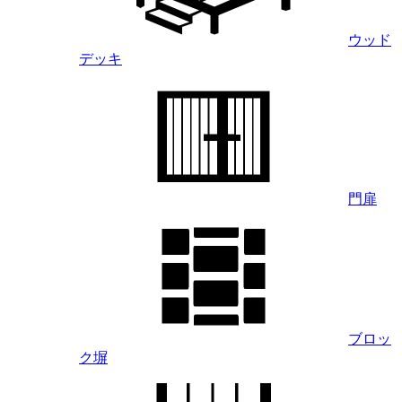
ウッド
デッキ
門扉
ブロッ
ク塀