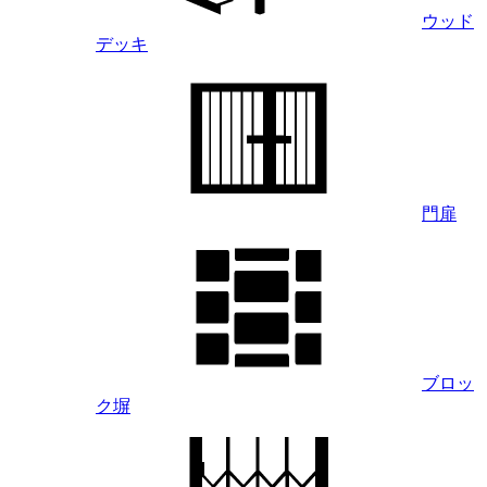
ウッド
デッキ
門扉
ブロッ
ク塀