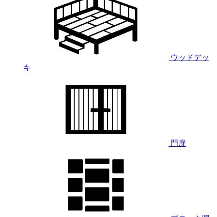
ウッドデッ
キ
門扉